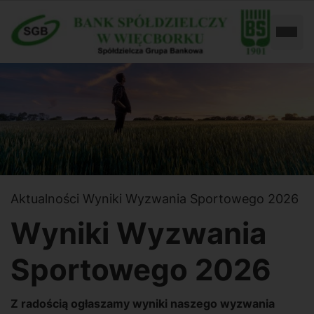
Przejdź
Przejdź
do
do
Rozw
ustawień
treści
dostępności
Aktualności
Wyniki Wyzwania Sportowego 2026
Wyniki Wyzwania
Sportowego 2026
Z radością ogłaszamy wyniki naszego wyzwania