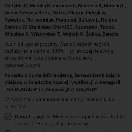
Matylda G, Mikołaj B, miraswnb, Misiunia B, Monika L,
Nadia Patrycja Bonk, Natka, Olagra, Patryk A,
Pawelek, Pierwotniak, Pomocni, Rafawnb, Remek,
Sławek W, Stanisław, Stich123, Szczepan, Tadek,
Wiesław K, Wladyslaw T, Wojtek O, Żabka, Żaneta.
Już niedługo zaprosimy Was po odbiór nagród –
zasłużyliście na to w 100% – sprawdzajcie swoje
skrzynki mailowe podane w formularzu
zgłoszeniowym!
Ponadto z dumą informujemy, że nasz bank zajął 1.
miejsce w międzybankowej rywalizacji w kategorii
„NA NOGACH” i 1. miejsce „NA KOŁACH”!
W rywalizacji ogólnopolskiej mamy również kilka
sukcesów:
Daria T
zajęła 3. Miejsce na nogach wśród kobiet
za co otrzyma puchar i koszulkę