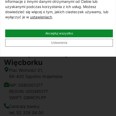
informacje z innymi danymi otrzymanymi od Ciebie lub
motywację i świetną atmosferę!
uzyskanymi podczas korzystania z ich usług. Możesz
Sprawdzajcie swoje skrzynki pocztowe – do
dowiedzieć się więcej o tym, jakich ciasteczek używamy, lub
wyłączyć je w
ustawieniach
.
zobaczenia!
Akceptuj wszystko
Kontakt
Ustawienia
Bank Spółdzielczy w
Więcborku
Plac Wolności 21,
89-400 Sępólno Krajeńskie
NIP: 5580001377
REGON: 000495177
SWIFT: GBWCPLPP
Centrala banku:
tel. 52 328 04 00