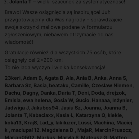
Jolanta T
– wielki szacunek za systematyczność!
Brawo! Wasze osiągnięcia są inspirujące! Już
przygotowujemy dla Was nagrody – sprawdzajcie
swoje skrzynki mailowe podane w formularzu
zgłoszeniowym, niebawem otrzymacie od nas
wiadomość!
Gratulacje również dla wszystkich 75 osób, które
osiągnęły cel 2×200 km!
To nie lada wyczyn i wielka konsekwencja!
23keri, Adam B, Agata B, Ala, Ania B, Anka, Anna S,
Barbara Sz, Basia, beataku, Camille, Czesław Niemen,
Dachu, Dagny, Danka, Daria T, Deni, Doda, drejzok,
Emisia, ewa helena, Gosia W, Gucio, Hanaaa, Inżynier,
Jadwiga J, Jakubos94, Jasiu Sz, Joanna, Joanna B,
Jolanta T, Kabaciaxx, Kasia Ł, Katarzyna O, kiekie,
koka13, KrajS, Lad_y, lakiluzer, Lussi, Machina, Maciej
k , maciupa112, Magdalena D , MajaR, MarcinPruszcz,
Marian0502, Markus, Maryla S, Mateusz G, Matteo,