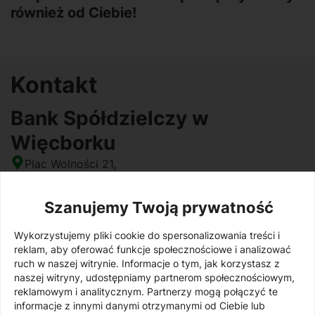
również od Ciebie!
Kontakt
Bank Spółdzielczy w
Więcborku
Plac Wolności 21,
89-400 Sępólno Krajeńskie
NIP: 5580001377
Szanujemy Twoją prywatność
REGON: 000495177
Wykorzystujemy pliki cookie do spersonalizowania treści i
SWIFT: GBWCPLPP
reklam, aby oferować funkcje społecznościowe i analizować
Centrala banku:
ruch w naszej witrynie. Informacje o tym, jak korzystasz z
naszej witryny, udostępniamy partnerom społecznościowym,
tel. 52 328 04 00
reklamowym i analitycznym. Partnerzy mogą połączyć te
fax. 52 388 18 89
informacje z innymi danymi otrzymanymi od Ciebie lub