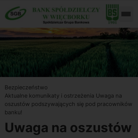
Przejdź
Przejdź
do
do
Rozw
ustawień
treści
dostępności
Bezpieczeństwo
Aktualne komunikaty i ostrzeżenia
Uwaga na
oszustów podszywających się pod pracowników
banku!
Uwaga na oszustów