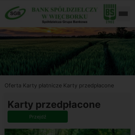
Przejdź
Przejdź
do
do
Rozw
ustawień
treści
dostępności
Oferta
Karty płatnicze
Karty przedpłacone
Karty przedpłacone
Przejdź