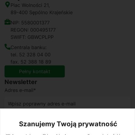
Plac Wolności 21,
89-400 Sępólno Krajeńskie
NIP: 5580001377
REGON: 000495177
SWIFT: GBWCPLPP
Centrala banku:
tel. 52 328 04 00
fax. 52 388 18 89
Pełny kontakt
Newsletter
Adres e-mail*
Akceptuje regulamin Newslettera.
Zobacz treść
.
Szanujemy Twoją prywatność
Wyrażam zgodę na przetwarzanie danych