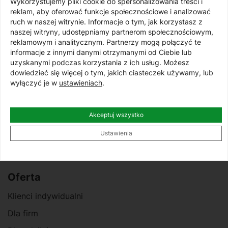
Wykorzystujemy pliki cookie do spersonalizowania treści i
osobowych przez Bank Spółdzielczy w Więcborku
reklam, aby oferować funkcje społecznościowe i analizować
na potrzeby promocji i marketingu produktów i
ruch w naszej witrynie. Informacje o tym, jak korzystasz z
usług
naszej witryny, udostępniamy partnerom społecznościowym,
reklamowym i analitycznym. Partnerzy mogą połączyć te
Wyrażam zgodę na otrzymywanie od Banku
informacje z innymi danymi otrzymanymi od Ciebie lub
Spółdzielczego informacji o charakterze
uzyskanymi podczas korzystania z ich usług. Możesz
promocyjnym i marketingowym (w tym informacji
dowiedzieć się więcej o tym, jakich ciasteczek używamy, lub
handlowych) za pomocą środków komunikacji
wyłączyć je w
ustawieniach
.
elektronicznej i telekomunikacyjnych urządzeń
końcowych.
Akceptuj wszystko
Ustawienia
Zapisz się
Alternative:
Oferta
Klienci indywidualni
Dla firm