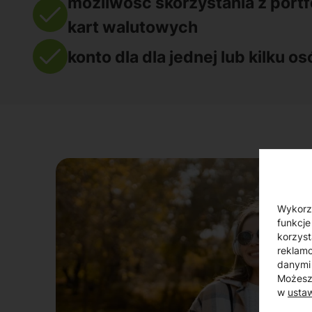
możliwość skorzystania z portf
kart walutowych
konto dla dla jednej lub kilku o
Wykorzy
funkcje
korzyst
reklamo
danymi 
Możesz 
w
usta