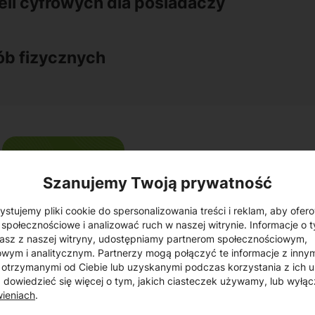
eli cyfrowych dla posiadaczy
sób fizycznych
Szanujemy Twoją prywatność
stujemy pliki cookie do spersonalizowania treści i reklam, aby ofer
 społecznościowe i analizować ruch w naszej witrynie. Informacje o t
asz z naszej witryny, udostępniamy partnerom społecznościowym,
wym i analitycznym. Partnerzy mogą połączyć te informacje z inny
możliwość dokony
otrzymanymi od Ciebie lub uzyskanymi podczas korzystania z ich u
dowiedzieć się więcej o tym, jakich ciasteczek używamy, lub wyłąc
dostęp do konta p
wieniach
.
Więcbork Mobile