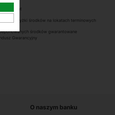
at i wypłat
ania nadwyżki środków na lokatach terminowych
zdeponowanych środków gwarantowane
ndusz Gwarancyjny
O naszym banku