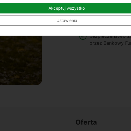
Akceptuj wszystko
dowolna forma wpł
Ustawienia
możliwość ulokow
bezpieczeństwo 
przez Bankowy Fu
Oferta