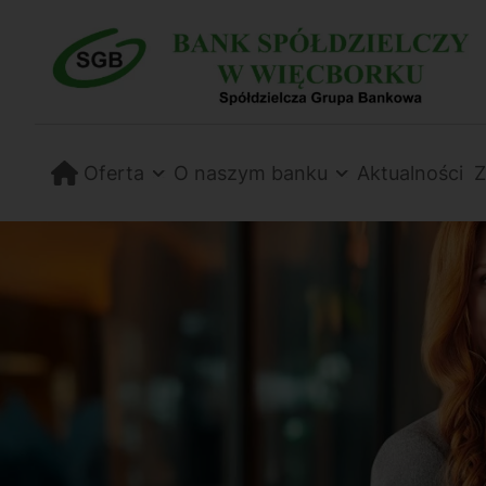
Przejdź
Przejdź
do
do
ustawień
treści
dostępności
Oferta
O naszym banku
Aktualności
Z