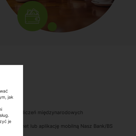
ować
ym, jak
mi
wania rozliczeń międzynarodowych
sług.
zyć je
rzez Internet lub aplikację mobilną Nasz Bank/BS