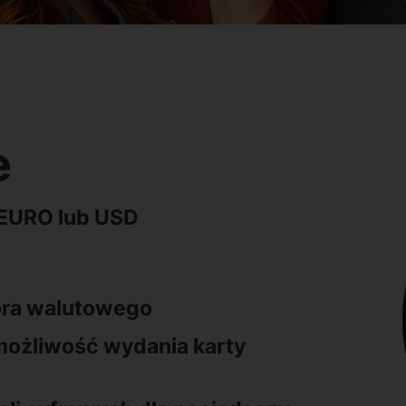
e
 EURO lub USD
ora walutowego
ożliwość wydania karty