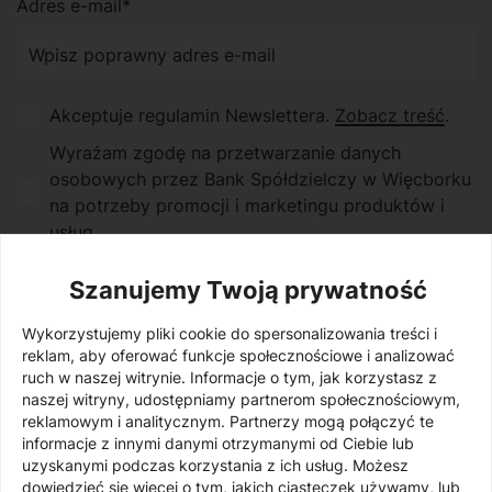
Adres e-mail*
Akceptuje regulamin Newslettera.
Zobacz treść
.
Wyrażam zgodę na przetwarzanie danych
osobowych przez Bank Spółdzielczy w Więcborku
na potrzeby promocji i marketingu produktów i
usług
Wyrażam zgodę na otrzymywanie od Banku
Szanujemy Twoją prywatność
Spółdzielczego informacji o charakterze
promocyjnym i marketingowym (w tym informacji
Wykorzystujemy pliki cookie do spersonalizowania treści i
handlowych) za pomocą środków komunikacji
reklam, aby oferować funkcje społecznościowe i analizować
elektronicznej i telekomunikacyjnych urządzeń
ruch w naszej witrynie. Informacje o tym, jak korzystasz z
naszej witryny, udostępniamy partnerom społecznościowym,
końcowych.
reklamowym i analitycznym. Partnerzy mogą połączyć te
informacje z innymi danymi otrzymanymi od Ciebie lub
uzyskanymi podczas korzystania z ich usług. Możesz
Zapisz się
dowiedzieć się więcej o tym, jakich ciasteczek używamy, lub