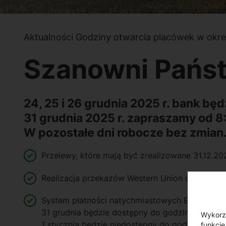
Aktualności
Godziny otwarcia placówek w okr
Szanowni Pańs
24, 25 i 26 grudnia 2025 r. bank bę
31 grudnia 2025 r. zapraszamy od 8:
W pozostałe dni robocze bez zmian
Przelewy, które mają być zrealizowane 31.12.20
Realizacja przekazów Western Union odbywać się
System płatności natychmiastowych Express Elix
31 grudnia będzie dostępny do godziny 19:00,
Wykorzy
1 stycznia będzie niedostępny do godziny 10:00
funkcje