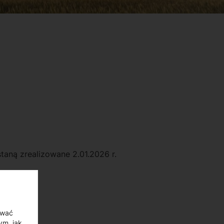
taną zrealizowane 2.01.2026 r.
ować
ym, jak