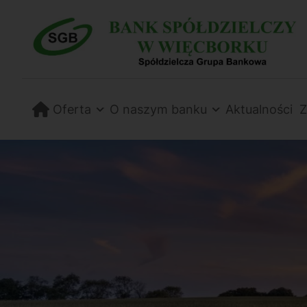
Przejdź
Przejdź
do
do
ustawień
treści
dostępności
Oferta
O naszym banku
Aktualności
Z