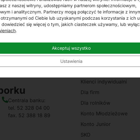
asz z naszej witryny, udostępniamy partnerom społecznościowym,
wym i analitycznym. Partnerzy mogą połączyć te informacje z inny
8:30 do 14:30. Bank udostępnia również możliwość wymia
otrzymanymi od Ciebie lub uzyskanymi podczas korzystania z ich u
 istnieją ograniczenia co do wartości operacji, a kursy 
dowiedzieć się więcej o tym, jakich ciasteczek używamy, lub wyłąc
wieniach
.
j oraz bankowości internetowej.
Akceptuj wszystko
Ustawienia
Oferta
Klienci indywidualni
borku
Dla firm
Centrala banku:
Dla rolników
tel. 52 328 04 00
Konto Młodzieżowe
fax. 52 388 18 89
Konto Junior
SKO